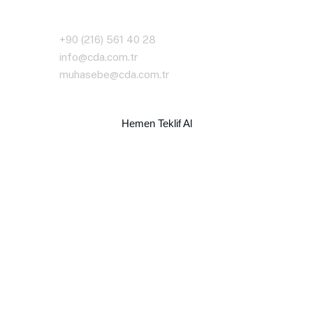
İletişim Bilgileri
+90 (216) 561 40 28
info@cda.com.tr
muhasebe@cda.com.tr