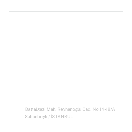
Hızlı ve Güvenilir Lojistik
Çözümleri İçin Teklif Alın
Merkez
Battalgazi Mah. Reyhanoğlu Cad. No:14-18/A
Sultanbeyli / İSTANBUL