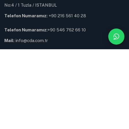
No:4 / 1 Tuzla / ISTANBUL
Telefon Numaramız:
+90 216 561 40 28
Telefon Numaramız:
+90 546 762 66 10
Mail:
info@cda.com.tr
Muhasebe:
muhasebe@cda.com.tr
Tuzla Depomuz
Fatih Mah. Anıttepe Sok.
No:4 / 1 Tuzla / İSTANBUL
Depo Kodu:
A34000454
Telefon Numaramız:
+90 216 561 40 28
Saha Operasyon:
+90 530 403 75 34