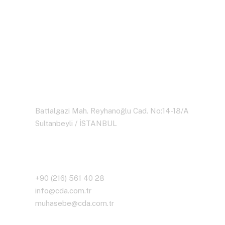
Hızlı ve Güvenilir Lojistik
Çözümleri İçin Teklif Alın
Merkez
Battalgazi Mah. Reyhanoğlu Cad. No:14-18/A
Sultanbeyli / İSTANBUL
İletişim Bilgileri
+90 (216) 561 40 28
info@cda.com.tr
muhasebe@cda.com.tr