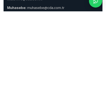
Muhasebe:
muhasebe@cda.com.tr
Tuzla Depomuz
Fatih Mah. Anıttepe Sok.
No:4 / 1 Tuzla / İSTANBUL
Depo Kodu:
A34000454
Telefon Numaramız:
+90 216 561 40 28
Saha Operasyon:
+90 530 403 75 34
Mail:
tuzla@cda.com.tr
Sultanbeyli Depomuz
Battalgazi Mah. Reyhanoğlu Cad.
No:14-18/A Sultanbeyli / İSTANBUL