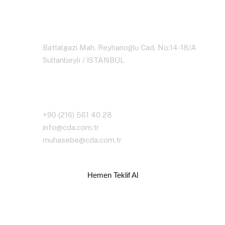
Merkez
Battalgazi Mah. Reyhanoğlu Cad. No:14-18/A
Sultanbeyli / İSTANBUL
İletişim Bilgileri
+90 (216) 561 40 28
info@cda.com.tr
muhasebe@cda.com.tr