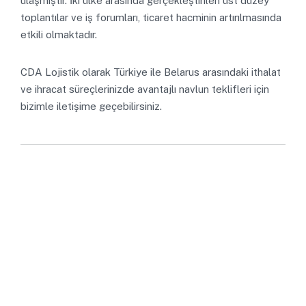
ulaşmıştır. İki ülke arasında gerçekleştirilen üst düzey
toplantılar ve iş forumları, ticaret hacminin artırılmasında
etkili olmaktadır.
CDA Lojistik olarak Türkiye ile Belarus arasındaki ithalat
ve ihracat süreçlerinizde avantajlı navlun teklifleri için
bizimle iletişime geçebilirsiniz.
Hızlı ve Güvenilir Lojistik
Çözümleri İçin Teklif Alın